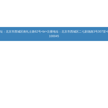
办公地址：北京市西城区南礼士路62号<br>注册地址：北京市西城区二七剧场路3号307室<br>电话
100045