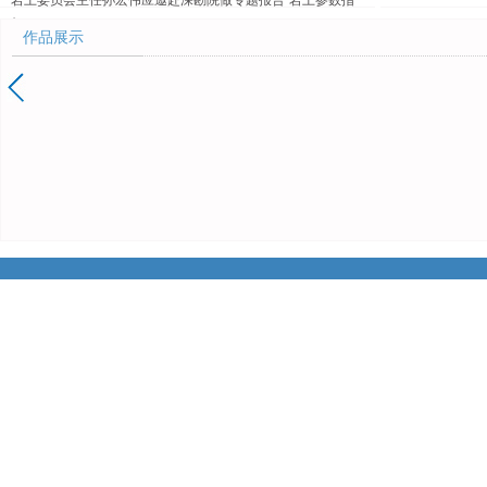
岩土委员会主任孙宏伟应邀赴深勘院做专题报告“岩土参数指
标...
作品展示